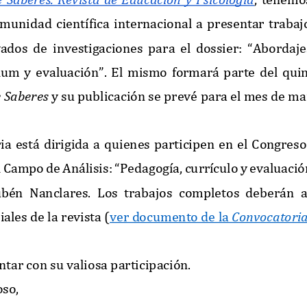
 comunidad  científica  internacional  a  presentar  trabaj
ados de investigaciones para el dossier: “
Abordaje
lum  y  evaluación
”. 
El  mismo  formará  parte  del  qui
e Saberes
y su publicación se prevé para el mes de m
  está  dirigida  a 
quienes
participe
n  en  el  Congreso
 
Campo de Análisis: “Pedagogía, currículo y evaluació
bén  Nanclares
.  Los  trabajos  completos  deberán  aj
iales 
de la revista (
ver documento de la 
Convocatori
tar con su 
valiosa 
participación.
oso,