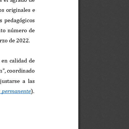
os 
originales  e 
s  pedagógicos 
nto  número  de 
arzo de 2022.
  en  calidad  de 
n
”, coordinado 
ustarse  a  las 
a permanente
). 