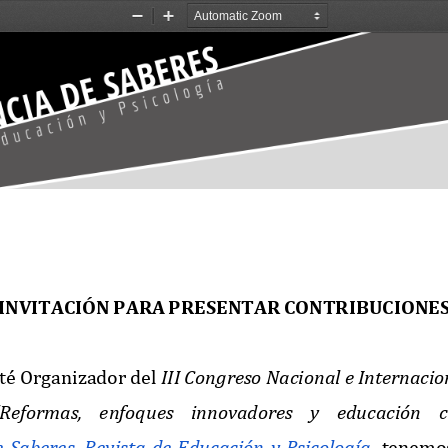
Zoom
Zoom
Out
In
INVITACIÓN
PARA
PRESENTAR
CONTRIBUCIONE
té Organizador del 
III Congreso Nacional e Internacio
“Reformas,  enfoques  innovadores  y  educación 
  Saberes.  Revista  de  Educación  y  Psicología
,  tenemos