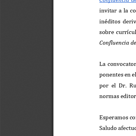
invitar  a  la 
inéditos 
deriv
sobre  currícu
Confluencia d
La  convocatoria
ponentes en el
por  el 
Dr. 
Ru
normas editor
Esperamos con
Saludo afectu