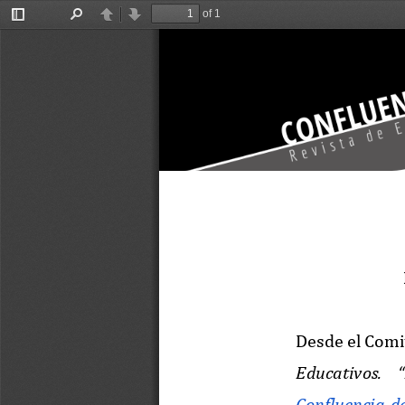
of 1
Toggle
Find
Previous
Next
Sidebar
Desde el Comi
Educativos.  
Confluencia  de