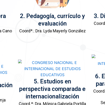
era
2. Pedagogía, currículo y
3. D
evaluación
Coord.
za Cano
Coordª.: Dra. Lyda Mayerly González
6. 
5. Estudios en
par
ación
perspectiva comparada e
Coord.
internacionalización
anja
Se
Coord.ª: Dra. Mónica Gabriela Portilla